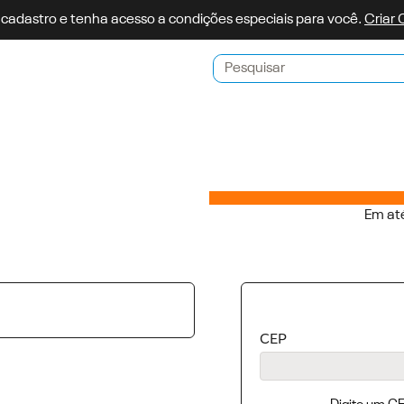
 cadastro e tenha acesso a condições especiais para você.
Criar
Pesquisar
Em até
CEP