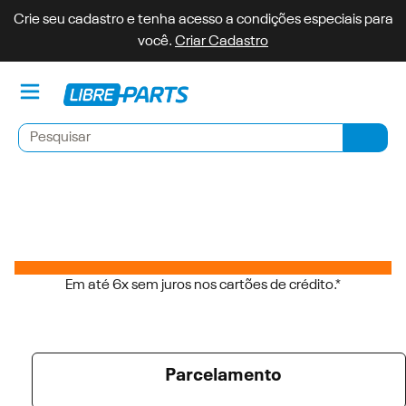
Crie seu cadastro e tenha acesso a condições especiais para
você.
Criar Cadastro
Minh
Pesquisar
Pesqu
Em até 6x sem juros nos cartões de crédito.*
Parcelamento