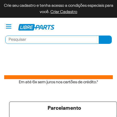
Crie seu cadastro e tenha acesso a condições especiais para
você.
Criar Cadastro
Minh
Pesquisar
Pesqu
Em até 6x sem juros nos cartões de crédito.*
Parcelamento