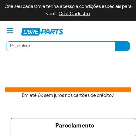
Crie seu cadastro e tenha acesso a condições especiais para
você.
Criar Cadastro
Minh
Pesquisar
Pesqu
Em até 6x sem juros nos cartões de crédito.*
Parcelamento