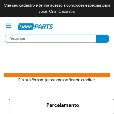
Crie seu cadastro e tenha acesso a condições especiais para
você.
Criar Cadastro
Minh
Pesquisar
Pesqu
Em até 6x sem juros nos cartões de crédito.*
Parcelamento