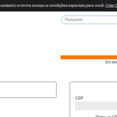
 cadastro e tenha acesso a condições especiais para você.
Criar
Pesquisar
Em até
CEP