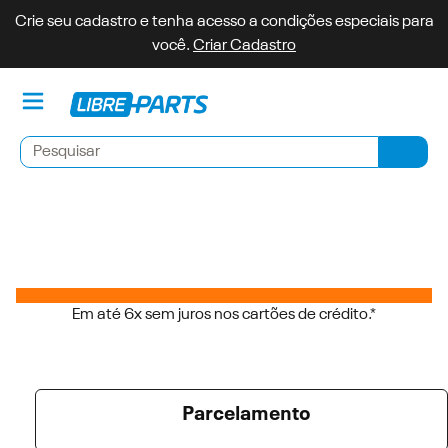
Crie seu cadastro e tenha acesso a condições especiais para
você.
Criar Cadastro
Minh
Pesquisar
Pesqu
Em até 6x sem juros nos cartões de crédito.*
Parcelamento