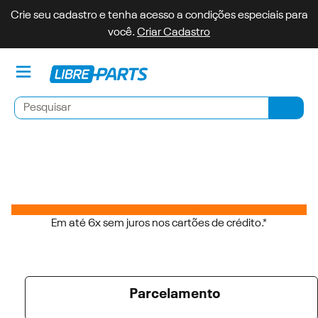
Crie seu cadastro e tenha acesso a condições especiais para
você.
Criar Cadastro
Minh
Pesquisar
Pesqu
Em até 6x sem juros nos cartões de crédito.*
Parcelamento