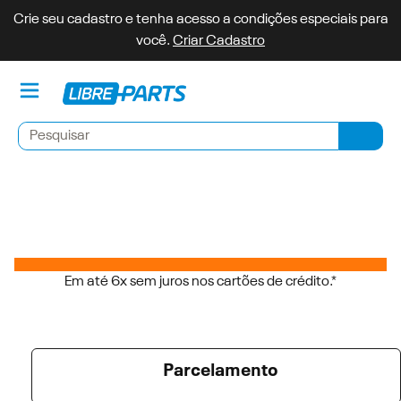
Crie seu cadastro e tenha acesso a condições especiais para
você.
Criar Cadastro
Minh
Pesquisar
Pesqu
Em até 6x sem juros nos cartões de crédito.*
Parcelamento